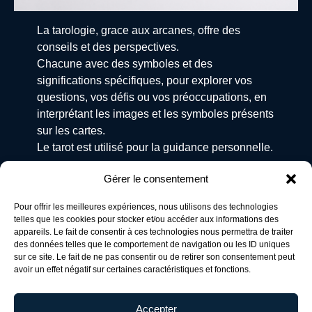
La tarologie, grace aux arcanes, offre des
conseils et des perspectives.
Chacune avec des symboles et des
significations spécifiques, pour explorer vos
questions, vos défis ou vos préoccupations, en
interprétant les images et les symboles présents
sur les cartes.
Le tarot est utilisé pour la guidance personnelle.
Gérer le consentement
Pour offrir les meilleures expériences, nous utilisons des technologies
En savoir plus sur la tarologie
telles que les cookies pour stocker et/ou accéder aux informations des
appareils. Le fait de consentir à ces technologies nous permettra de traiter
des données telles que le comportement de navigation ou les ID uniques
sur ce site. Le fait de ne pas consentir ou de retirer son consentement peut
avoir un effet négatif sur certaines caractéristiques et fonctions.
Accepter