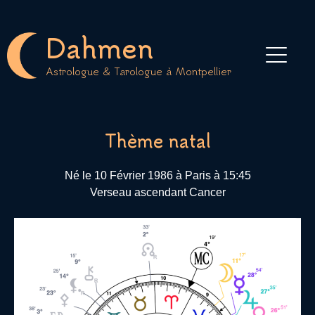
Aller
au
Dahmen
contenu
Astrologue & Tarologue à Montpellier
Thème natal
Né le 10 Février 1986 à Paris à 15:45
Verseau ascendant Cancer