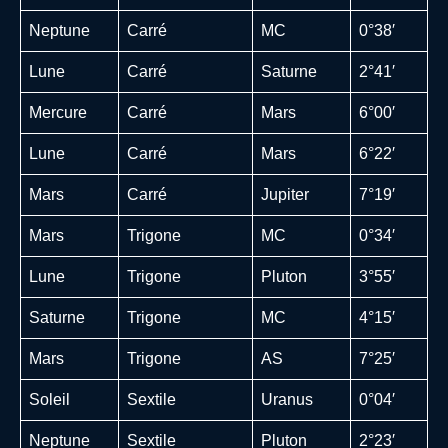
Neptune
Carré
MC
0°38′
Lune
Carré
Saturne
2°41′
Mercure
Carré
Mars
6°00′
Lune
Carré
Mars
6°22′
Mars
Carré
Jupiter
7°19′
Mars
Trigone
MC
0°34′
Lune
Trigone
Pluton
3°55′
Saturne
Trigone
MC
4°15′
Mars
Trigone
AS
7°25′
Soleil
Sextile
Uranus
0°04′
Neptune
Sextile
Pluton
2°23′