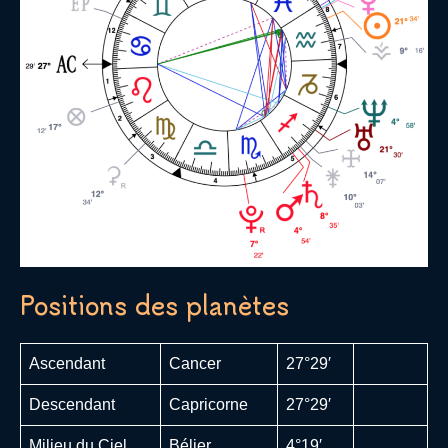
Positions des planètes
Ascendant
Cancer
27°29′
Descendant
Capricorne
27°29′
Milieu du Ciel
Bélier
4°19′