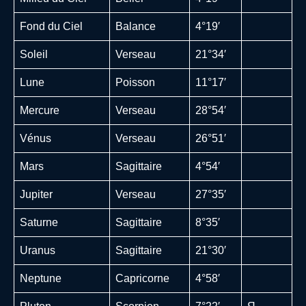
Fond du Ciel
Balance
4°19′
Soleil
Verseau
21°34′
Lune
Poisson
11°17′
Mercure
Verseau
28°54′
Vénus
Verseau
26°51′
Mars
Sagittaire
4°54′
Jupiter
Verseau
27°35′
Saturne
Sagittaire
8°35′
Uranus
Sagittaire
21°30′
Neptune
Capricorne
4°58′