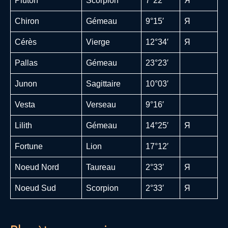
Pluton
Scorpion
7°22′
Я
Chiron
Gémeau
9°15′
Я
Cérès
Vierge
12°34′
Я
Pallas
Gémeau
23°23′
Junon
Sagittaire
10°03′
Vesta
Verseau
9°16′
Lilith
Gémeau
14°25′
Я
Fortune
Lion
17°12′
Noeud Nord
Taureau
2°33′
Я
Noeud Sud
Scorpion
2°33′
Я