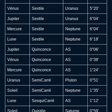
Vénus
Sextile
Uranus
5°20′
Jupiter
Sextile
Uranus
6°04′
Mercure
Sextile
Neptune
6°04′
Lune
Sextile
Neptune
6°18′
Jupiter
Quinconce
AS
0°06′
Vénus
Quinconce
AS
0°38′
Mercure
Quinconce
AS
1°24′
Uranus
SemiCarré
Pluton
0°51′
Soleil
SemiCarré
Neptune
1°35′
Lune
SesquiCarré
AS
1°12′
Soleil
Quintile
Saturne
0°59′